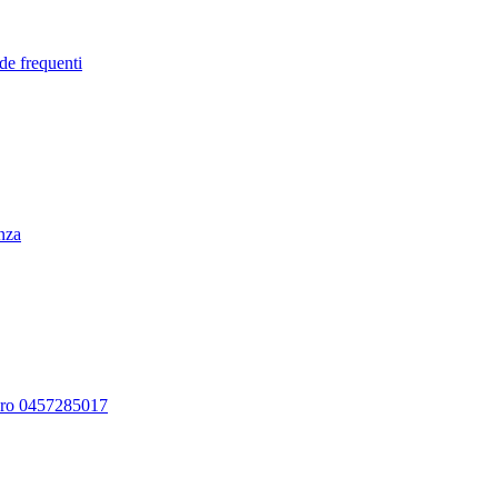
de frequenti
enza
ero 0457285017