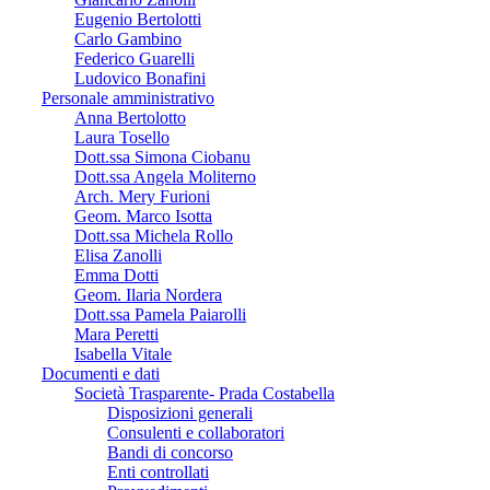
Eugenio Bertolotti
Carlo Gambino
Federico Guarelli
Ludovico Bonafini
Personale amministrativo
Anna Bertolotto
Laura Tosello
Dott.ssa Simona Ciobanu
Dott.ssa Angela Moliterno
Arch. Mery Furioni
Geom. Marco Isotta
Dott.ssa Michela Rollo
Elisa Zanolli
Emma Dotti
Geom. Ilaria Nordera
Dott.ssa Pamela Paiarolli
Mara Peretti
Isabella Vitale
Documenti e dati
Società Trasparente- Prada Costabella
Disposizioni generali
Consulenti e collaboratori
Bandi di concorso
Enti controllati