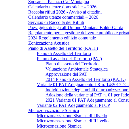
Sposarsi a Palazzo Ca’ Montagna
Calendario utenze domestiche – 2026
Raccolta rifiuti 2026 - Avviso ai cittadini
Calendario utenze commerciali – 2026
Servizio di Raccolta dei Rifiuti
Paesaggio: delega all’Unione Montana Baldo-Garda
Regolamento per la gestione del verde pubblico e privat
2024 Regolamento edilizio comunale
Zonizzazione Acustica
Piano di Assetto del Territorio (P.A.T.)
Piano di Assetto del Territorio
Piano di assetto del Territorio (PAT)
Piano di assetto del Territorio
Valutazione Ambientale Strategica
Approvazione del PAT
2014 Piano di Assetto del Territorio (P.A.T.)
Variante 01 PAT Adeguamento LR n. 14/2017 "Co
Individuazione degli ambiti di urbanizzazione
Adozione della variante al PAT n. 01 per l'a
2021 Variante 01 PAT Adeguamento al Consu
Variante 02 PAT Adeguamento al PTCP
Microzonazzazione Sismica
Microzonazzazione Sismica di I livello
Microzonazzazione Sismica di II livello
Microzonazione Sismica