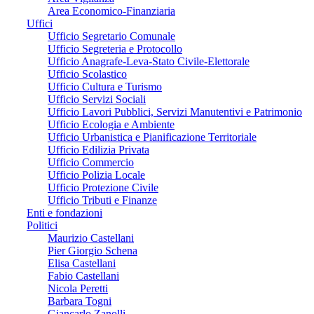
Area Economico-Finanziaria
Uffici
Ufficio Segretario Comunale
Ufficio Segreteria e Protocollo
Ufficio Anagrafe-Leva-Stato Civile-Elettorale
Ufficio Scolastico
Ufficio Cultura e Turismo
Ufficio Servizi Sociali
Ufficio Lavori Pubblici, Servizi Manutentivi e Patrimonio
Ufficio Ecologia e Ambiente
Ufficio Urbanistica e Pianificazione Territoriale
Ufficio Edilizia Privata
Ufficio Commercio
Ufficio Polizia Locale
Ufficio Protezione Civile
Ufficio Tributi e Finanze
Enti e fondazioni
Politici
Maurizio Castellani
Pier Giorgio Schena
Elisa Castellani
Fabio Castellani
Nicola Peretti
Barbara Togni
Giancarlo Zanolli