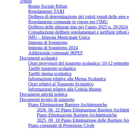
Tributi
Bonus Sociale Rifiuti
Regolamento TARI
Delibera di determinazione dei valori venali delle aree e
Regolamento comunale in vigore per l’IMU
Delibera delle aliquote imu per l’anno 2025 n. 29/2024
Consultazione delibere regolamentari e tariffarie trib
IMU – Imposta Municipale Unica
Imposta di Soggiorno
Imposta di Soggiorno 2024
Addizionale comunale IRPEF
Documenti scolastici
Orari provvisori del trasporto scolastico: 10-12 settemb
Tariffe trasporto scolastico
Tariffe mensa scolastica
Informazioni relative alla Mensa Scolastica
Orari relativi al Trasporto Scolastico
Informazioni relative alla Cedola libraria
Documenti attività politica
Documenti tecnici di supporto
Piano Eliminazione Barriere Architetoniche
2026_06_22 Piano Eliminazione Barriere Archite
Piano Eliminazione Barriere Architettoniche
2025_09_18 Piano Eliminazione delle Barriere Arc
Piano comunale di Protezione Civile