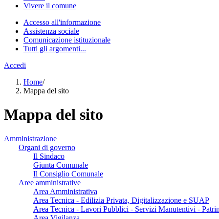
Vivere il comune
Accesso all'informazione
Assistenza sociale
Comunicazione istituzionale
Tutti gli argomenti...
Accedi
Home
/
Mappa del sito
Mappa del sito
Amministrazione
Organi di governo
Il Sindaco
Giunta Comunale
Il Consiglio Comunale
Aree amministrative
Area Amministrativa
Area Tecnica - Edilizia Privata, Digitalizzazione e SUAP
Area Tecnica - Lavori Pubblici - Servizi Manutentivi - Patri
Area Vigilanza