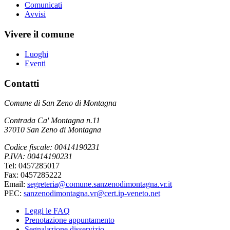
Comunicati
Avvisi
Vivere il comune
Luoghi
Eventi
Contatti
Comune di San Zeno di Montagna
Contrada Ca' Montagna n.11
37010 San Zeno di Montagna
Codice fiscale: 00414190231
P.IVA: 00414190231
Tel: 0457285017
Fax: 0457285222
Email:
segreteria@comune.sanzenodimontagna.vr.it
PEC:
sanzenodimontagna.vr@cert.ip-veneto.net
Leggi le FAQ
Prenotazione appuntamento
Segnalazione disservizio